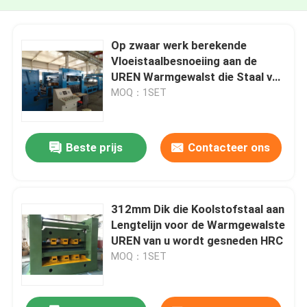
Op zwaar werk berekende
Vloeistaalbesnoeiing aan de
UREN Warmgewalst die Staal van
de Lengtelijn u HRC aan
MOQ：1SET
Lengtelijn wordt gesneden
Beste prijs
Contacteer ons
312mm Dik die Koolstofstaal aan
Lengtelijn voor de Warmgewalste
UREN van u wordt gesneden HRC
MOQ：1SET