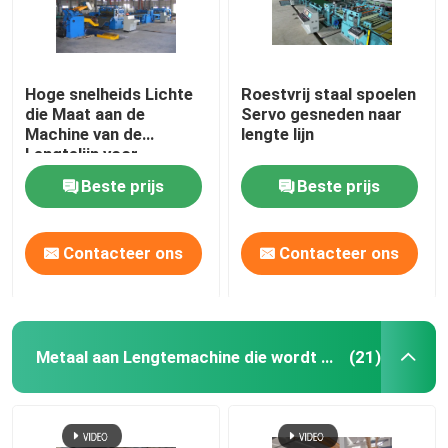
Hoge snelheids Lichte
Roestvrij staal spoelen
die Maat aan de
Servo gesneden naar
Machine van de
lengte lijn
Lengtelijn voor
Staalplaat 25pcs X 2m
Beste prijs
Beste prijs
wordt gesneden
Contacteer ons
Contacteer ons
Metaal aan Lengtemachine die wordt gesneden
(21)