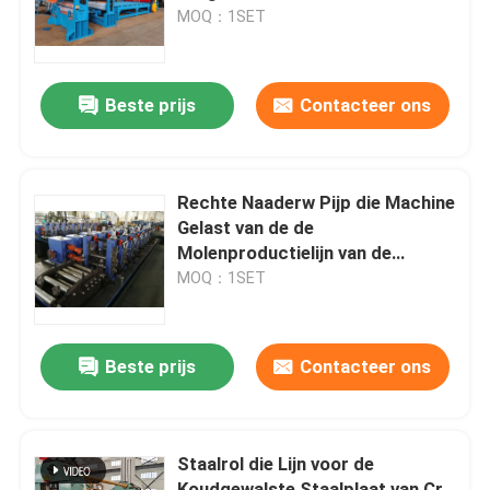
gesneden Servo
MOQ：1SET
Fabrieksreis
Beste prijs
Contacteer ons
Contacteer ons
Nieuws
Rechte Naaderw Pijp die Machine
Gelast van de de
Molenproductielijn van de
Gevallen
Staalpijp Hg 32 maken
MOQ：1SET
Metaal dat Lijn scheurt
Beste prijs
Contacteer ons
Het scheuren van Lijnmachine
Staalrol die Lijn voor de
Precisie die Lijn scheurt
Koudgewalste Staalplaat van Cr