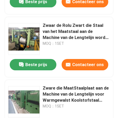
Beste prijs
Contacteer ons
Zwaar de Rolu Zwart die Staal
van het Maatstaal aan de
Machine van de Lengtelijn wordt
gesneden
MOQ：1SET
Beste prijs
Contacteer ons
Zware die MaatStaalplaat aan de
Machine van de Lengtelijn voor
Warmgewalst Koolstofstaal
wordt gesneden
MOQ：1SET