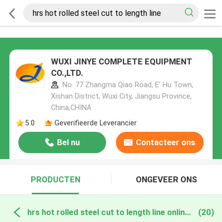
WUXI JINYE COMPLETE EQUIPMENT
CO.,LTD.
No. 77 Zhangma Qiao Road, E' Hu Town,
Xishan District, Wuxi City, Jiangsu Province,
China,CHINA
5.0
Geverifieerde Leverancier
Bel nu
Contacteer ons
PRODUCTEN
ONGEVEER ONS
hrs hot rolled steel cut to length line online fabricage
(20)