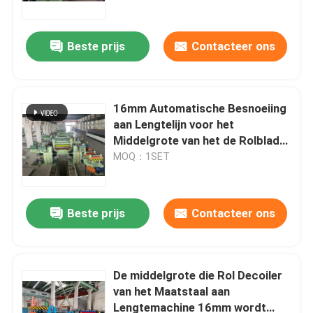
Beste prijs
Contacteer ons
16mm Automatische Besnoeiing
aan Lengtelijn voor het
Middelgrote van het de Rolblad
van het Maatstaal Servo de
MOQ：1SET
Lengte Voeden
Beste prijs
Contacteer ons
Huis
Producten
De middelgrote die Rol Decoiler
van het Maatstaal aan
Lengtemachine 16mm wordt
Ongeveer ons