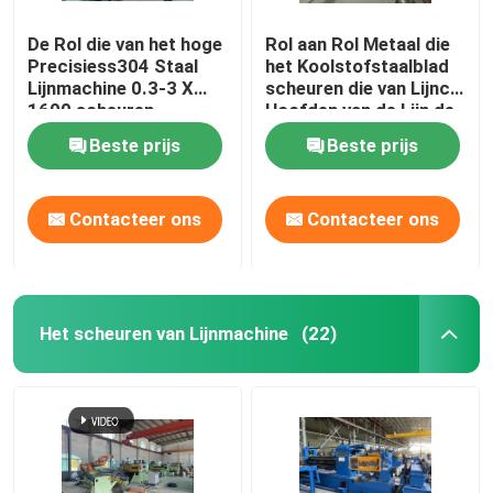
De Rol die van het hoge
Rol aan Rol Metaal die
Precisiess304 Staal
het Koolstofstaalblad
Lijnmachine 0.3-3 X
scheuren die van Lijncr
1600 scheuren
Hoofden van de Lijn de
Dubbele Snijmachine
Beste prijs
Beste prijs
scheuren
Contacteer ons
Contacteer ons
Het scheuren van Lijnmachine
(22)