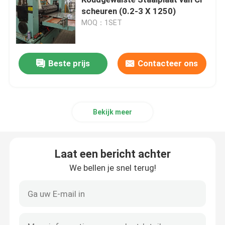
scheuren (0.2-3 X 1250)
MOQ：1SET
Besnoeiing aan de Machine van de Lengtelijn
Metaal aan Lengtemachine die wordt gesneden
Beste prijs
Contacteer ons
Vliegen Gesneden aan Lengtelijn
Bekijk meer
koudwalserij
Laat een bericht achter
Het omkeren Koude Molen
We bellen je snel terug!
Koude Molen achter elkaar
ERW-Pijp die Machine maakt