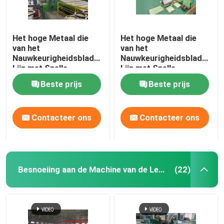
Het hoge Metaal die
Het hoge Metaal die
van het
van het
Nauwkeurigheidsblad
Nauwkeurigheidsblad
Lijn met Snelle
Lijn met Snelle
Veranderings
Veranderings
Beste prijs
Beste prijs
Tweelingsnijmachines
Tweelingsnijmachines
scheuren
scheuren
Contacteer ons
Contacteer ons
Besnoeiing aan de Machine van de Lengtelijn
(22)