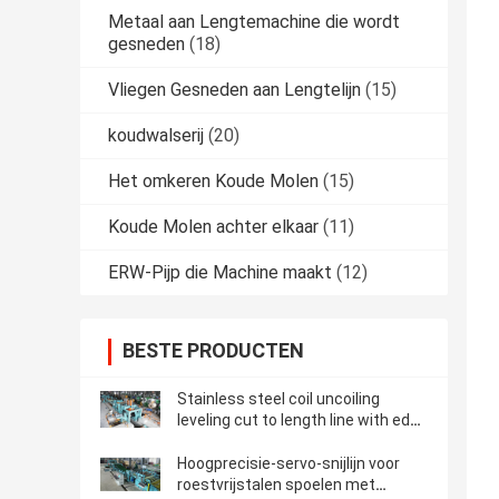
Metaal aan Lengtemachine die wordt
gesneden
(18)
Vliegen Gesneden aan Lengtelijn
(15)
koudwalserij
(20)
Het omkeren Koude Molen
(15)
Koude Molen achter elkaar
(11)
ERW-Pijp die Machine maakt
(12)
BESTE PRODUCTEN
Stainless steel coil uncoiling
leveling cut to length line with edge
trimming 4-16 X 2000
Hoogprecisie-servo-snijlijn voor
roestvrijstalen spoelen met