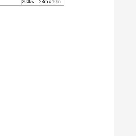
200kw
28m x 10m