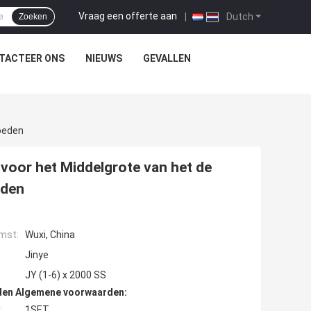
Vraag een offerte aan
|
Dutch
Zoeken
TACTEER ONS
NIEUWS
GEVALLEN
oeden
voor het Middelgrote van het de
eden
mst:
Wuxi, China
Jinye
JY (1-6) x 2000 SS
den Algemene voorwaarden:
:
1SET