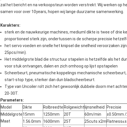
zal het bericht en na verkoopsteun worden verstrekt. Wij werken op h
samen voor over 10years, hopen wij lange duurzame samenwerking.
Karakters:
sterk en de nauwkeurige machines, mediuml dikte is twee of drie k
proportioneel sterk zijn, ondertussen is de scherpe precisie hetzel
het servo voeden en snelle het knipsel die snelheid veroorzaken zi
25pcs/min).
Het middelgrote blad die structuur stapelen is hetzelfde als het du
voor stuk ontvangen, dalen en zich omhoog op lijst opstapelen
Scheerbeurt, pneumatische koppelings mechanische scheerbeurt, s
start-stop type, sterker dan dun bladscheerbeurt.
Type van Uncoiler rolt zich het gewoonlijk dubbele doorn met acht
20-30T.
Parameters:
Model
Dikte
Rolbreedte
Rolgewicht
lijnsnelheid
Precisie
Middelgrote
15mm
1250mm
20T
60m/min
±0.50mm 
Maat
1.56.0mm
1600mm
25T
25cuts x2m
Flatness≤