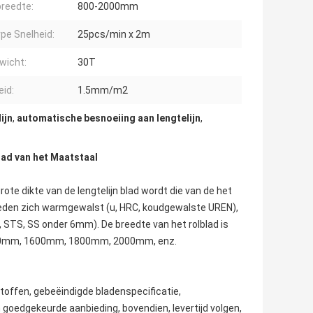
breedte:
800-2000mm
pe Snelheid:
25pcs/min x 2m
wicht:
30T
eid:
1.5mm/m2
ijn
,
automatische besnoeiing aan lengtelijn
,
lad van het Maatstaal
te dikte van de lengtelijn blad wordt die van de het
sneden zich warmgewalst (u, HRC, koudgewalste UREN),
S, STS, SS onder 6mm). De breedte van het rolblad is
 1500mm, 1600mm, 1800mm, 2000mm, enz.
toffen, gebeëindigde bladenspecificatie,
n goedgekeurde aanbieding, bovendien, levertijd volgen,