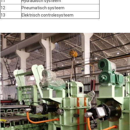
11
Hydraulisch systeem
12
Pneumatisch systeem
13
Elektrisch controlesysteem