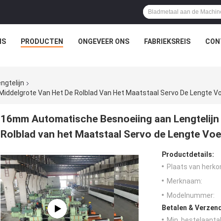
IS
PRODUCTEN
ONGEVEER ONS
FABRIEKSREIS
CON
ngtelijn
Middelgrote Van Het De Rolblad Van Het Maatstaal Servo De Lengte V
16mm Automatische Besnoeiing aan Lengtelijn 
Rolblad van het Maatstaal Servo de Lengte Vo
Productdetails:
Plaats van herko
Merknaam:
Modelnummer:
Betalen & Verzen
Min. bestelaantal