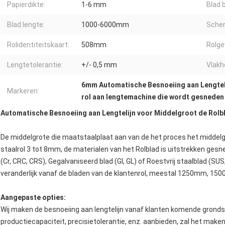
Papierdikte:
1-6 mm
Blad 
Blad lengte:
1000-6000mm
Scher
Rolidentiteitskaart:
508mm
Rolge
Lengtetolerantie:
+/- 0,5 mm
Vlakh
6mm Automatische Besnoeiing aan Lengtel
Markeren:
rol aan lengtemachine die wordt gesneden
Automatische Besnoeiing aan Lengtelijn voor Middelgroot de Rolb
De middelgrote die maatstaalplaat aan van de het proces het middelgro
staalrol 3 tot 8mm, de materialen van het Rolblad is uitstrekken ge
(Cr, CRC, CRS), Gegalvaniseerd blad (GI, GL) of Roestvrij staalblad (SU
veranderlijk vanaf de bladen van de klantenrol, meestal 1250mm,
Aangepaste opties:
Wij maken de besnoeiing aan lengtelijn vanaf klanten komende gronds
productiecapaciteit, precisietolerantie, enz. aanbieden, zal het make