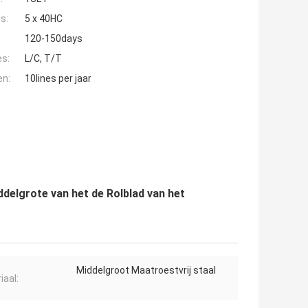
s:
5 x 40HC
120-150days
es:
L/C, T/T
en:
10lines per jaar
delgrote van het de Rolblad van het
Middelgroot Maatroestvrij staal
iaal: