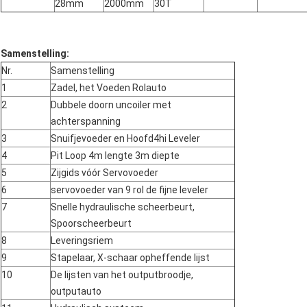
28mm
2000mm
30T
Samenstelling:
Nr.
Samenstelling
1
Zadel, het Voeden Rolauto
2
Dubbele doorn uncoiler met
achterspanning
3
Snuifjevoeder en Hoofd4hi Leveler
4
Pit Loop 4m lengte 3m diepte
5
Zijgids vóór Servovoeder
6
servovoeder van 9 rol de fijne leveler
7
Snelle hydraulische scheerbeurt,
Spoorscheerbeurt
8
Leveringsriem
9
Stapelaar, X-schaar opheffende lijst
10
De lijsten van het outputbroodje,
outputauto