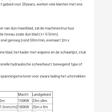
et gebied voor 20years, werken vele klanten met ons
eer van dun maatblad, zal de machinestructuur
fde niveau zoals dun blad (+/-0.5mm)
jn snel genoeg (rond 50m/min, evenaart 2m x
nne blad, het kader met wapens en de schaarlijst, stuk
nelle hydraulische scheerbeurt, bewegend type of
erspanningsmotoren voor zware lading het uitstrekken
Macht
Landgebied
/2m
150KW
23m x8m
±1.5mm/m2
180KW
25m x 9m