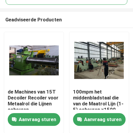
Geadviseerde Producten
de Machines van 15T
100mpm het
Huis
Decoiler Recoiler voor
middenbladstaal die
Metaalrol die Lijnen
van de Maatrol Lijn (1-
scheuren
5) scheuren x1500
Producten
Aanvraag sturen
Aanvraag sturen
Ongeveer ons