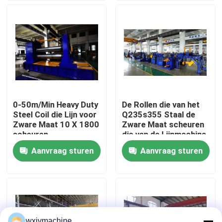
Fabrieksreis
Contacteer ons
Nieuws
0-50m/Min Heavy Duty
De Rollen die van het
Steel Coil die Lijn voor
Q235s355 Staal de
Gevallen
Zware Maat 10 X 1800
Zware Maat scheuren
scheuren
die van de Lijnmachine
Lijn 14 X 2000
Aanvraag sturen
Aanvraag sturen
Metaal dat Lijn scheurt
scheuren
Het scheuren van Lijnmachine
Precisie die Lijn scheurt
wxjymachine