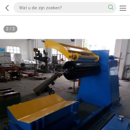
2
/
2