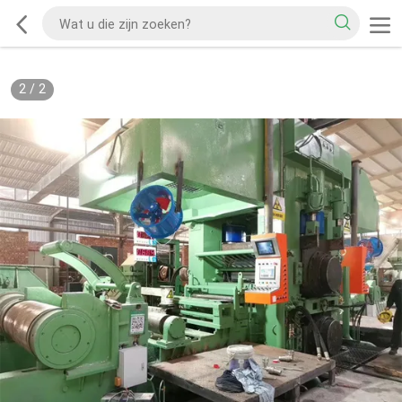
2
/
2