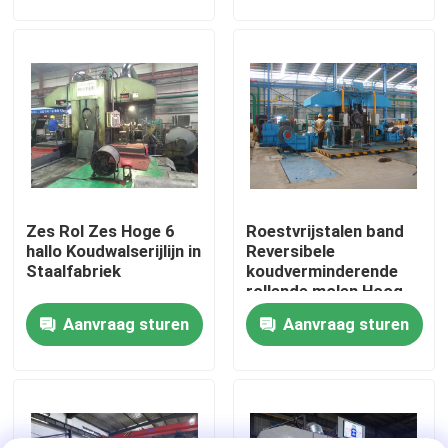
Fabrieksreis
Contacteer ons
Nieuws
Zes Rol Zes Hoge 6
Roestvrijstalen band
Gevallen
hallo Koudwalserijlijn in
Reversibele
Staalfabriek
koudverminderende
rollende molen Hoog
Metaal dat Lijn scheurt
efficiënt
Aanvraag sturen
Aanvraag sturen
energiebesparing
Het scheuren van Lijnmachine
Precisie die Lijn scheurt