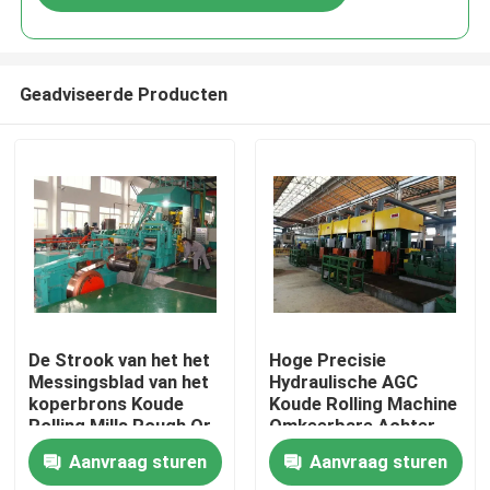
Geadviseerde Producten
Huis
De Strook van het het
Hoge Precisie
Messingsblad van het
Hydraulische AGC
koperbrons Koude
Koude Rolling Machine
Producten
Rolling Mills Rough Or
Omkeerbare Achter
Fine Rolling
elkaar
Aanvraag sturen
Aanvraag sturen
Ongeveer ons