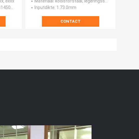
xx, 8xxx
Materiaal
: koolstofstaal, legeringsstaal, HRPO, Roestvrij staal
1450mm
Inputdikte
: 1.73.0mm
CONTACT