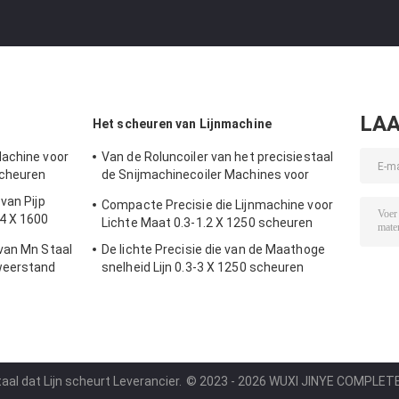
LAA
Het scheuren van Lijnmachine
Machine voor
Van de Roluncoiler van het precisiestaal
scheuren
de Snijmachinecoiler Machines voor
Staal die Lijn scheuren
van Pijp
Compacte Precisie die Lijnmachine voor
4 X 1600
Lichte Maat 0.3-1.2 X 1250 scheuren
van Mn Staal
De lichte Precisie die van de Maathoge
weerstand
snelheid Lijn 0.3-3 X 1250 scheuren
hine scheuren
aal dat Lijn scheurt Leverancier.
© 2023 - 2026 WUXI JINYE COMPLETE 