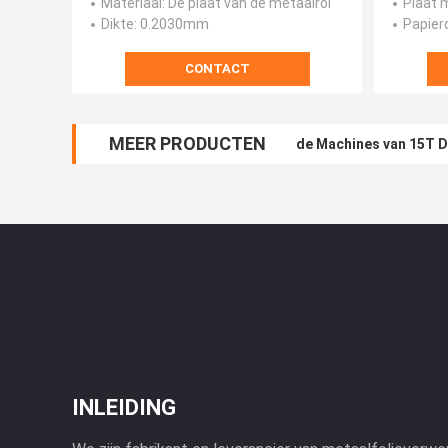
Materiaal
: De plaat van de metaalrol
Plaat 
Dikte
: 0.2030mm
Papier
CONTACT
MEER PRODUCTEN
de Machines van 15T De
INLEIDING