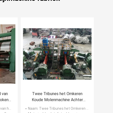
d van
Twee Tribunes het Omkeren
roken
Koude Molenmachine Achter
m
elkaar 300mpm 850mm AGC
de Gietende
Naam
: Twee Tribunes het Omkeren Koude Molenmachine Achter elkaar