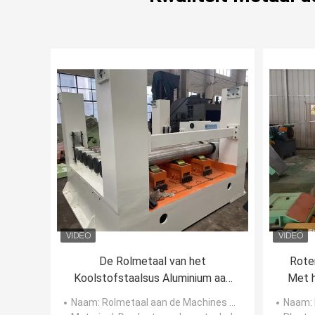
De Rolmetaal van het
Rote
Koolstofstaalsus Aluminium aan
Met 
Lengtelijn 0.2-30 wordt gesneden
aa
Naam
: Rolmetaal aan de Machines die van de Lengtelijn wordt gesneden
Naam
: 
X 2500 die