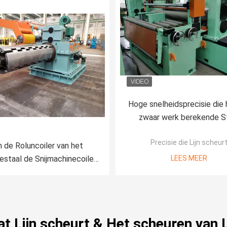
Hoge snelheidsprecisie die
zwaar werk berekende S
scheuren die van de Lijn
Precisie die Lijn scheur
Precisie Machine scheu
 de Roluncoiler van het
iestaal de Snijmachinecoiler
LEES MEER
hines voor Staal die Lijn
scheuren
at Lijn scheurt & Het scheuren van 