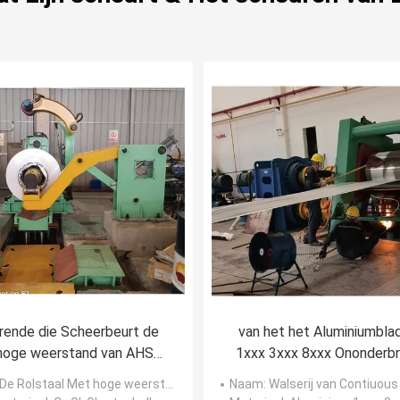
rende die Scheerbeurt de
van het het Aluminiumbla
hoge weerstand van AHSS
1xxx 3xxx 8xxx Ononderb
n Lengtelijn 0.3-3 wordt
Walserij 720×1450m
De Rolstaal Met hoge weerstand die van AHSS aan Lengtelijn wordt gesneden
Naam
: Walserij van Contiuous van het aluminiumblad 
gesneden X 1500