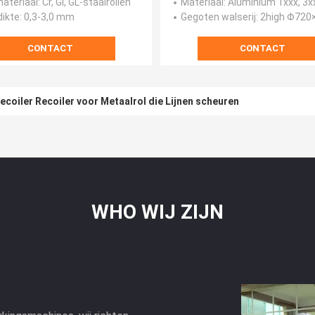
materiaal
: Cr, GI, GL-staalrollen
Materiaal
: Aluminium 1xxx, 3x
dikte
: 0,3-3,0 mm
Gegoten walserij
: 2high Φ720×
CONTACT
CONTACT
coiler Recoiler voor Metaalrol die Lijnen scheuren
WHO WIJ ZIJN