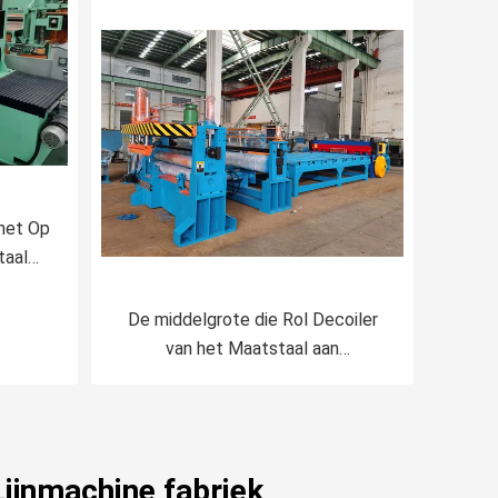
 het Op
taal
 Hoge
t
ren
De middelgrote die Rol Decoiler
van het Maatstaal aan
Lengtemachine 16mm wordt
gesneden Servo
Lijnmachine fabriek