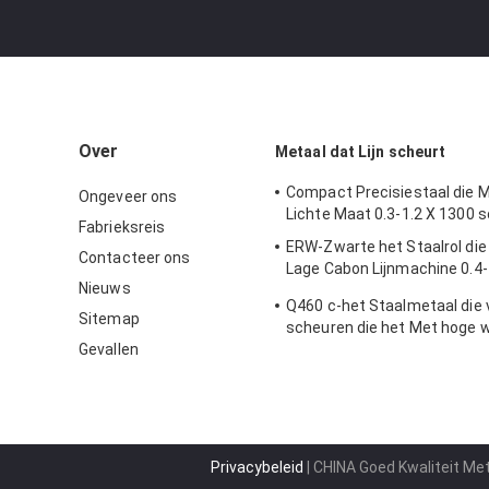
Over
Metaal dat Lijn scheurt
Compact Precisiestaal die 
Ongeveer ons
Lichte Maat 0.3-1.2 X 1300 
Fabrieksreis
ERW-Zwarte het Staalrol die 
Contacteer ons
Lage Cabon Lijnmachine 0.4-
Nieuws
scheuren
Q460 c-het Staalmetaal die 
Sitemap
scheuren die het Met hoge 
Gevallen
van de Lijnahss Rol Lijnmac
Privacybeleid
| CHINA Goed Kwaliteit Met