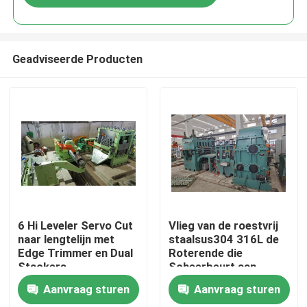
Geadviseerde Producten
Huis
6 Hi Leveler Servo Cut
Vlieg van de roestvrij
naar lengtelijn met
staalsus304 316L de
Edge Trimmer en Dual
Roterende die
Producten
Stackers
Scheerbeurt aan
Lengtelijn 0,3 wordt
Aanvraag sturen
Aanvraag sturen
gesneden - 2 X 1000
Ongeveer ons