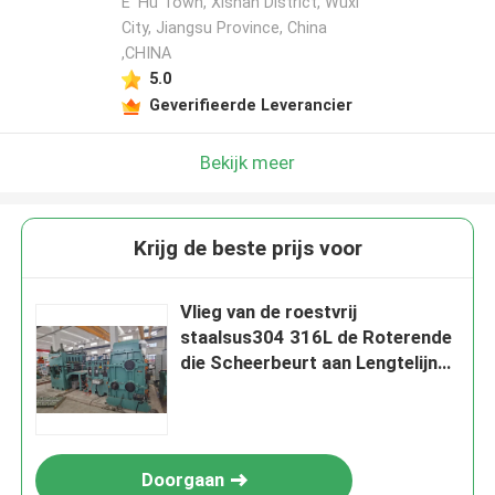
E' Hu Town, Xishan District, Wuxi
City, Jiangsu Province, China
,CHINA
5.0
Geverifieerde Leverancier
Bekijk meer
Krijg de beste prijs voor
Vlieg van de roestvrij
staalsus304 316L de Roterende
die Scheerbeurt aan Lengtelijn
0,3 wordt gesneden - 2 X 1000
Doorgaan