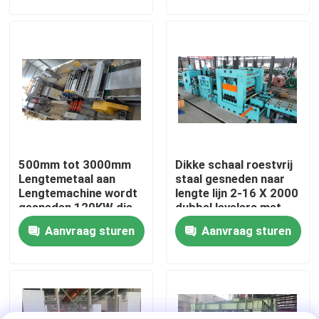
Fabrieksreis
Contacteer ons
Nieuws
500mm tot 3000mm
Dikke schaal roestvrij
Gevallen
Lengtemetaal aan
staal gesneden naar
Lengtemachine wordt
lengte lijn 2-16 X 2000
gesneden 120KW die
dubbel levelers met
Metaal dat Lijn scheurt
rand trimming
Aanvraag sturen
Aanvraag sturen
Het scheuren van Lijnmachine
Precisie die Lijn scheurt