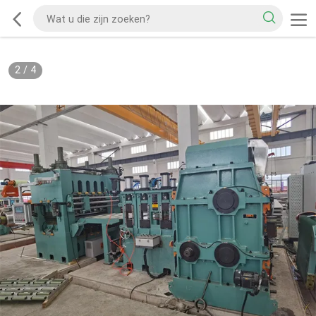
2
/
4