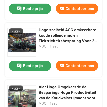
Beste prijs
Contacteer ons
Hoge snelheid AGC omkeerbare
koude rollende molen
Elektriciteitsbesparing Voor 201
304 roestvrij staal spoel
MOQ：1 set
Beste prijs
Contacteer ons
Vier Hoge Omgekeerde de
Besparings Hoge Productiviteit
van de Koudwalserijmacht voor
Roestvrij staal
MOQ：1set