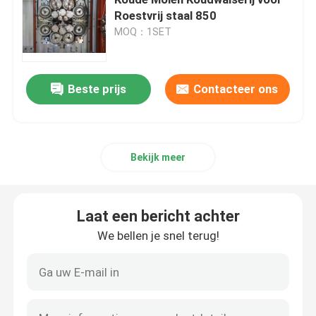
Roestvrij staal 850
MOQ：1SET
Besnoeiing aan de Machine van de Lengtelijn
Metaal aan Lengtemachine die wordt gesneden
Beste prijs
Contacteer ons
Vliegen Gesneden aan Lengtelijn
Bekijk meer
koudwalserij
Laat een bericht achter
Het omkeren Koude Molen
We bellen je snel terug!
Koude Molen achter elkaar
ERW-Pijp die Machine maakt