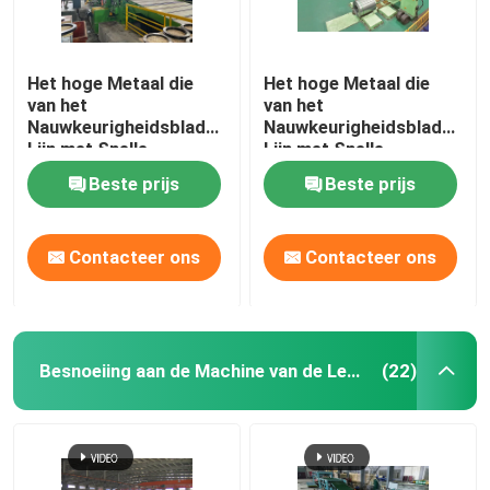
Het hoge Metaal die
Het hoge Metaal die
van het
van het
Nauwkeurigheidsblad
Nauwkeurigheidsblad
Lijn met Snelle
Lijn met Snelle
Veranderings
Veranderings
Beste prijs
Beste prijs
Tweelingsnijmachines
Tweelingsnijmachines
scheuren
scheuren
Contacteer ons
Contacteer ons
Besnoeiing aan de Machine van de Lengtelijn
(22)