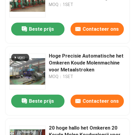
MOQ：1SET
Fabrieksreis
Beste prijs
Contacteer ons
Contacteer ons
Nieuws
Hoge Precisie Automatische het
Omkeren Koude Molenmachine
voor Metaalstroken
Gevallen
MOQ：1SET
Metaal dat Lijn scheurt
Beste prijs
Contacteer ons
Het scheuren van Lijnmachine
20 hoge hallo het Omkeren 20
Precisie die Lijn scheurt
Koude Molen Koudwalserij voor