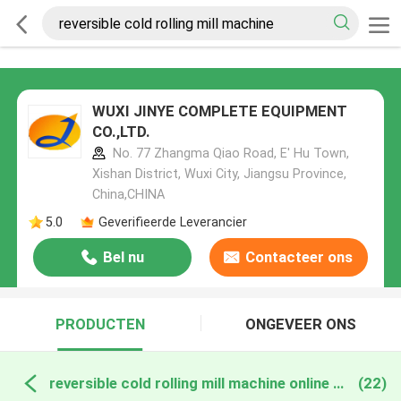
WUXI JINYE COMPLETE EQUIPMENT
CO.,LTD.
No. 77 Zhangma Qiao Road, E' Hu Town,
Xishan District, Wuxi City, Jiangsu Province,
China,CHINA
5.0
Geverifieerde Leverancier
Bel nu
Contacteer ons
PRODUCTEN
ONGEVEER ONS
reversible cold rolling mill machine online fabricage
(22)