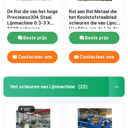
De Rol die van het hoge
Rol aan Rol Metaal die
Precisiess304 Staal
het Koolstofstaalblad
Lijnmachine 0.3-3 X
scheuren die van Lijncr
1600 scheuren
Hoofden van de Lijn de
Dubbele Snijmachine
Beste prijs
Beste prijs
scheuren
Contacteer ons
Contacteer ons
Het scheuren van Lijnmachine
(22)