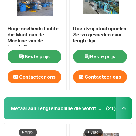
Hoge snelheids Lichte
Roestvrij staal spoelen
die Maat aan de
Servo gesneden naar
Machine van de
lengte lijn
Lengtelijn voor
Staalplaat 25pcs X 2m
Beste prijs
Beste prijs
wordt gesneden
Contacteer ons
Contacteer ons
Metaal aan Lengtemachine die wordt gesneden
(21)