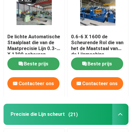
De lichte Automatische
0.6-6 X 1600 de
Staalplaat die van de
Scheurende Rol die van
Maatprecisie Lijn 0.3-3
het de Maatstaal van
X 1300 scheuren
de Lijnmachine
Middelgrote Lijn
Beste prijs
Beste prijs
scheuren
Contacteer ons
Contacteer ons
Huis
Producten
Precisie die Lijn scheurt
(21)
Ongeveer ons