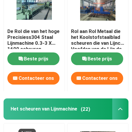
De Rol die van het hoge
Rol aan Rol Metaal die
Precisiess304 Staal
het Koolstofstaalblad
Lijnmachine 0.3-3 X
scheuren die van Lijncr
1600 scheuren
Hoofden van de Lijn de
Dubbele Snijmachine
Beste prijs
Beste prijs
scheuren
Contacteer ons
Contacteer ons
Het scheuren van Lijnmachine
(22)