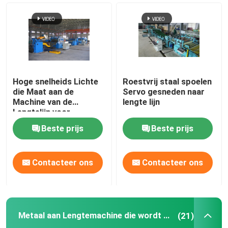
Besnoeiing aan de Machine van de Lengtelijn
Metaal aan Lengtemachine die wordt gesneden
Hoge snelheids Lichte
Roestvrij staal spoelen
Vliegen Gesneden aan Lengtelijn
die Maat aan de
Servo gesneden naar
Machine van de
lengte lijn
Lengtelijn voor
Staalplaat 25pcs X 2m
koudwalserij
Beste prijs
Beste prijs
wordt gesneden
Het omkeren Koude Molen
Contacteer ons
Contacteer ons
Koude Molen achter elkaar
Metaal aan Lengtemachine die wordt gesneden
(21)
ERW-Pijp die Machine maakt