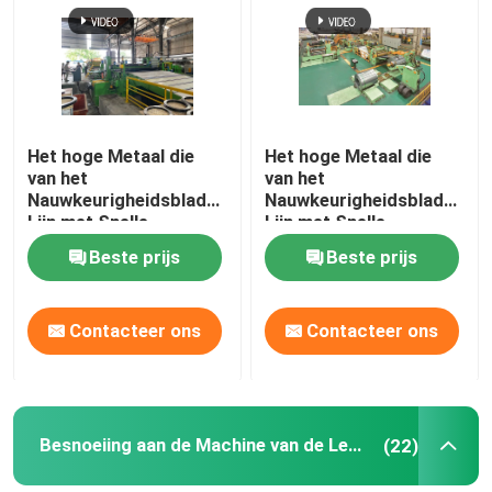
Fabrieksreis
Contacteer ons
Het hoge Metaal die
Het hoge Metaal die
van het
van het
Nauwkeurigheidsblad
Nauwkeurigheidsblad
Nieuws
Lijn met Snelle
Lijn met Snelle
Veranderings
Veranderings
Beste prijs
Beste prijs
Tweelingsnijmachines
Tweelingsnijmachines
Gevallen
scheuren
scheuren
Contacteer ons
Contacteer ons
Metaal dat Lijn scheurt
Het scheuren van Lijnmachine
Besnoeiing aan de Machine van de Lengtelijn
(22)
Precisie die Lijn scheurt