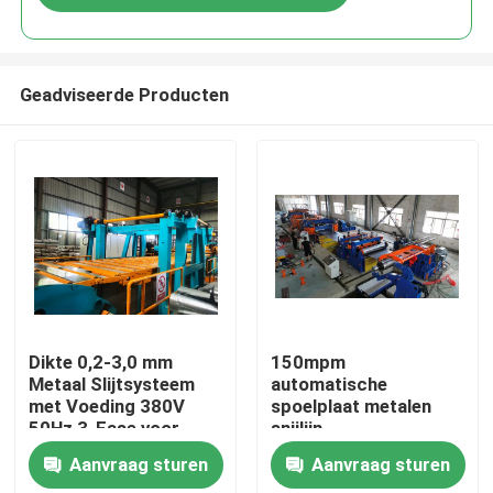
Geadviseerde Producten
Huis
Dikte 0,2-3,0 mm
150mpm
Metaal Slijtsysteem
automatische
met Voeding 380V
spoelplaat metalen
Producten
50Hz 3-Fase voor
snijlijn
Nauwkeurige en
Aanvraag sturen
Aanvraag sturen
Metaal Coil
Ongeveer ons