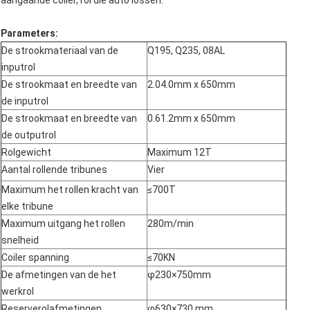
aangaande coiler, rol die auto lossen.
Parameters:
De strookmateriaal van de
Q195, Q235, 08AL
inputrol
De strookmaat en breedte van
2.04.0mm x 650mm
de inputrol
De strookmaat en breedte van
0.61.2mm x 650mm
de outputrol
Rolgewicht
Maximum 12T
Aantal rollende tribunes
Vier
Maximum het rollen kracht van
≤700T
elke tribune
Maximum uitgang het rollen
280m/min
snelheid
Coiler spanning
≤70KN
De afmetingen van de het
φ
230×750mm
werkrol
Reserverolafmetingen
φ
630×730 mm