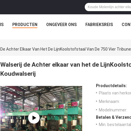
IS
PRODUCTEN
ONGEVEER ONS
FABRIEKSREIS
CON
 De Achter Elkaar Van Het De LijnKoolstofstaal Van De 750 Vier Tribun
Walserij de Achter elkaar van het de LijnKoolst
Koudwalserij
Productdetails:
Plaats van herko
Merknaam:
Modelnummer:
Betalen & Verzen
Min. bestelaantal