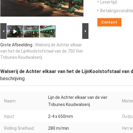
Levertijd:
Betalingsconditi
Contact
Grote Afbeelding :
Walserij de Achter elkaar
van het de LijnKoolstofstaal van de 750 Vier
Tribunes Koudwalserij
Walserij de Achter elkaar van het de LijnKoolstofstaal van 
beschrijving
Lijn de Achter elkaar van de vier
Naam:
Mater
Tribunes Koudwalserij
Input:
2-4 x 650mm
Outpu
Rolling Snelheid:
280 m/min
Het w