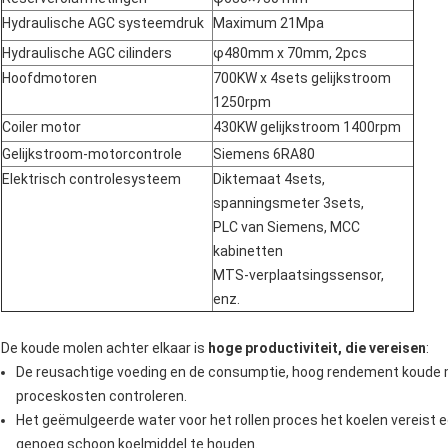
Hydraulische AGC systeemdruk
Maximum 21Mpa
Hydraulische AGC cilinders
φ
480mm x 70mm, 2pcs
Hoofdmotoren
700KW x 4sets gelijkstroom
1250rpm
Coiler motor
430KW gelijkstroom 1400rpm
Gelijkstroom-motorcontrole
Siemens 6RA80
Elektrisch controlesysteem
Diktemaat 4sets,
spanningsmeter 3sets,
PLC van Siemens, MCC
kabinetten
MTS-verplaatsingssensor,
enz.
De koude molen achter elkaar is
hoge productiviteit, die vereisen
:
De reusachtige voeding en de consumptie, hoog rendement koude 
proceskosten controleren.
Het geëmulgeerde water voor het rollen proces het koelen vereist 
genoeg schoon koelmiddel te houden.