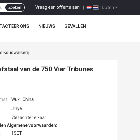
Vraag een offerte aan
|
Dutch
Zoeken
TACTEER ONS
NIEUWS
GEVALLEN
es Koudwalserij
ofstaal van de 750 Vier Tribunes
mst:
Wuxi, China
Jinye
750 achter elkaar
den Algemene voorwaarden:
:
1SET