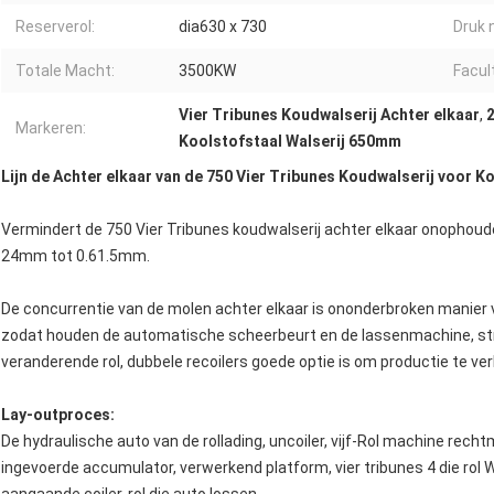
Reserverol:
dia630 x 730
Druk 
Totale Macht:
3500KW
Facult
Vier Tribunes Koudwalserij Achter elkaar
,
Markeren:
Koolstofstaal Walserij 650mm
Lijn de Achter elkaar van de 750 Vier Tribunes Koudwalserij voor K
Vermindert de 750 Vier Tribunes koudwalserij achter elkaar onophoudel
24mm tot 0.61.5mm.
De concurrentie van de molen achter elkaar is ononderbroken manier va
zodat houden de automatische scheerbeurt en de lassenmachine, str
veranderende rol, dubbele recoilers goede optie is om productie te ve
Lay-outproces:
De hydraulische auto van de rollading, uncoiler, vijf-Rol machine rech
ingevoerde accumulator, verwerkend platform, vier tribunes 4 die rol 