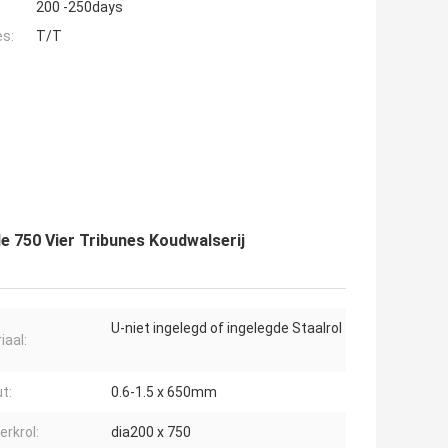
200 -250days
es:
T/T
de 750 Vier Tribunes Koudwalserij
U-niet ingelegd of ingelegde Staalrol
iaal:
t:
0.6-1.5 x 650mm
erkrol:
dia200 x 750