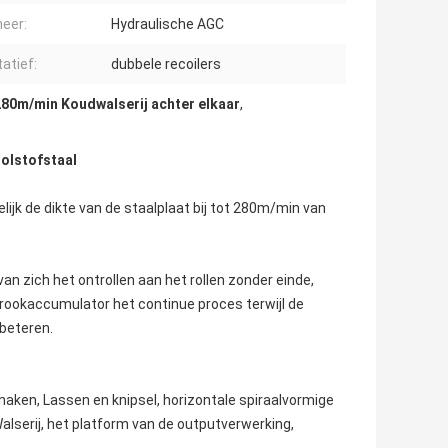
neer:
Hydraulische AGC
atief:
dubbele recoilers
280m/min Koudwalserij achter elkaar
,
oolstofstaal
ijk de dikte van de staalplaat bij tot 280m/min van
n zich het ontrollen aan het rollen zonder einde,
ookaccumulator het continue proces terwijl de
rbeteren.
tmaken, Lassen en knipsel, horizontale spiraalvormige
Walserij, het platform van de outputverwerking,