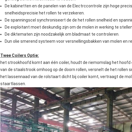
De kabinetten en de panelen van de Electrccontrole zijn hoge pre
snelheidsprecisie het rollen te verzekeren.
De spanningscel synchroniseert de de het rollen snelheid en span
De exploitant moet deskundig zijn om de molen in werking te stelle
De diktematen zijn noodzakelijk om bladmaat te controleren.
Dun olie smerend systeem voor versnellingsbakken van molen en rec
Twee Coilers Optie:
het strookhoofd komt aan één coiler, houdt de riemomslag het hoofd en
van de staalstrook omhoog op de doorn rollen, versnelt de het rollen
het lassennaad van de rolstaart dicht bij coiler komt, vertraagt de mo
staartlassen.