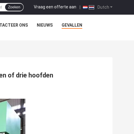
Vraag een offerte aan
|
Dutch
Zoeken
TACTEER ONS
NIEUWS
GEVALLEN
en of drie hoofden