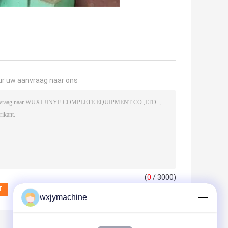
ur uw aanvraag naar ons
(
0
/ 3000)
wxjymachine