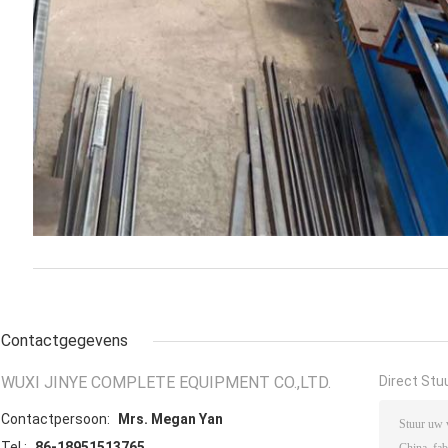
Contactgegevens
WUXI JINYE COMPLETE EQUIPMENT CO.,LTD.
Direct Stu
Contactpersoon:
Mrs. Megan Yan
Tel.:
86-18951513765