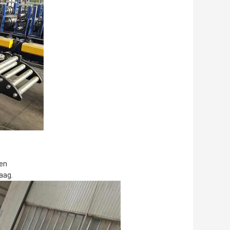
men
aag.