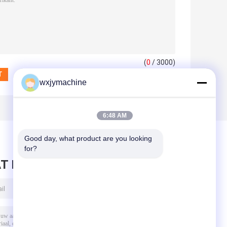
(
0
/ 3000)
wxjymachine
6:48 AM
Good day, what product are you looking 
for?
T BERICHT ACHTER