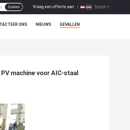
Vraag een offerte aan
|
Dutch
Zoeken
TACTEER ONS
NIEUWS
GEVALLEN
ë PV machine voor AIC-staal