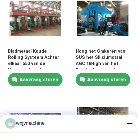
Bladmetaal Koude
Hoog het Omkeren van
Rolling Systeem Achter
SUS het Siliciumstaal
elkaar 550 van de
AGC 18High van het
Procesautomatisering
Koudwalserijroestvrije
staal
Aanvraag sturen
Aanvraag sturen
wxjymachine