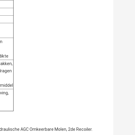
an
ikte
bakken,
dragen
lmiddel
ving,
o Hydraulische AGC Omkeerbare Molen, 2de Recoiler.