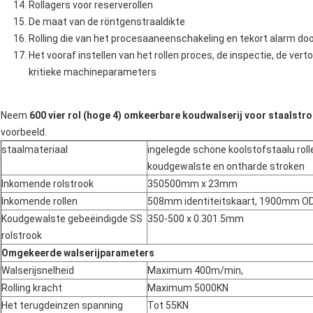
Rollagers voor reserverollen
De maat van de röntgenstraaldikte
Rolling die van het procesaaneenschakeling en tekort alarm do
Het vooraf instellen van het rollen proces, de inspectie, de ve
kritieke machineparameters
Neem
600 vier rol (hoge 4) omkeerbare koudwalserij voor staalstr
voorbeeld.
staalmateriaal
ingelegde schone koolstofstaalu roll
koudgewalste en ontharde stroken
Inkomende rolstrook
350500mm x 23mm
Inkomende rollen
508mm identiteitskaart, 1900mm OD
Koudgewalste gebeëindigde SS
350-500 x 0.301.5mm
rolstrook
Omgekeerde walserijparameters
Walserijsnelheid
Maximum 400m/min,
Rolling kracht
Maximum 5000KN
Het terugdeinzen spanning
Tot 55KN