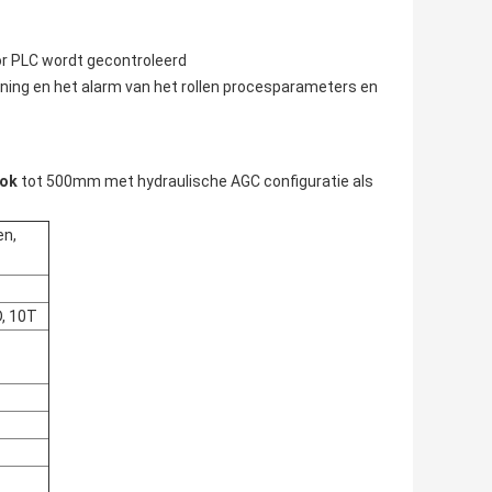
or PLC wordt gecontroleerd
rtoning en het alarm van het rollen procesparameters en
ook
tot 500mm met hydraulische AGC configuratie als
en,
, 10T