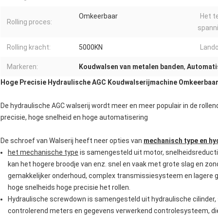
Omkeerbaar
Het t
Rolling proces:
spanni
Rolling kracht:
5000KN
Lando
Markeren:
Koudwalsen van metalen banden
,
Automati
Hoge Precisie Hydraulische AGC Koudwalserijmachine Omkeerbaar 
De hydraulische AGC walserij wordt meer en meer populair in de rollen
precisie, hoge snelheid en hoge automatisering
De schroef van Walserij heeft neer opties van
mechanisch type en hy
het mechanische type
is samengesteld uit motor, snelheidsreduct
kan het hogere broodje van enz. snel en vaak met grote slag en zond
gemakkelijker onderhoud, complex transmissiesysteem en lagere g
hoge snelheids hoge precisie het rollen.
Hydraulische screwdown is samengesteld uit hydraulische cilinder,
controlerend meters en gegevens verwerkend controlesysteem, di