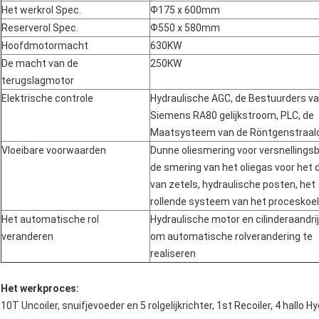
Het werkrol Spec.
Ф175 x 600mm
Reserverol Spec.
Ф550 x 580mm
Hoofdmotormacht
630KW
De macht van de
250KW
terugslagmotor
Elektrische controle
Hydraulische AGC, de Bestuurders v
Siemens RA80 gelijkstroom, PLC, de
Maatsysteem van de Röntgenstraald
Vloeibare voorwaarden
Dunne oliesmering voor versnellings
de smering van het oliegas voor het 
van zetels, hydraulische posten, het
rollende systeem van het proceskoe
Het automatische rol
Hydraulische motor en cilinderaandrij
veranderen
om automatische rolverandering te
realiseren
Het werkproces:
10T Uncoiler, snuifjevoeder en 5 rolgelijkrichter, 1st Recoiler, 4 hall