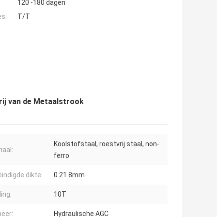
120 -180 dagen
es:
T/T
ij van de Metaalstrook
Koolstofstaal, roestvrij staal, non-
iaal:
ferro
indigde dikte:
0.21.8mm
ing:
10T
neer:
Hydraulische AGC