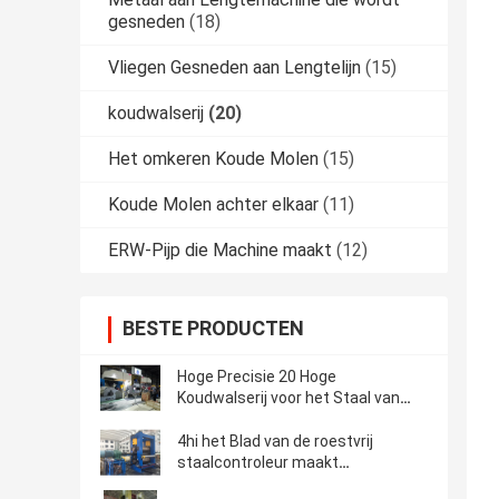
gesneden
(18)
Vliegen Gesneden aan Lengtelijn
(15)
koudwalserij
(20)
Het omkeren Koude Molen
(15)
Koude Molen achter elkaar
(11)
ERW-Pijp die Machine maakt
(12)
BESTE PRODUCTEN
Hoge Precisie 20 Hoge
Koudwalserij voor het Staal van
AHSS SUS (750)
4hi het Blad van de roestvrij
staalcontroleur maakt
Koudwalserij (1400) in reliëf