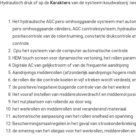
Hydraulisch druk of op de
Karakters
van de systeem koudwalserij: ne
Het hydraulische AGC pers-omhooggaande systeem met automat
pers-omhooggaande cilinders, AGC controlesysteem, hydraulisc
positiecontrole van de rolontruiming, constante drukcontrole
controle.
Cpu-het systeem van de computer automatische controle
HEM touch screen voor dynamische vertoning, het rollen parame
Digitale AC van gelijkstroom of van de frequentie aandrijving
Aandrijvings middenrollen (afzonderlijk aandrijvings hogere mid
de rollen die die controle koelen in vijf streken wordt verdeeld
de positieve/negatieve buigende controle van de het werkrol
Het vooraf instellen van middenroloverdracht en middenrol posi
het nul plaatsen van rollende as door wig.
het werkrollen en middenrollen snel veranderend materiaal
automatische aanpassing van het rollen snelheid en spanning
Beschermingsmaatregelen in het geval van strookonderbreking,
de smering van het oliegas voor het werkrollen, middenrollen en 