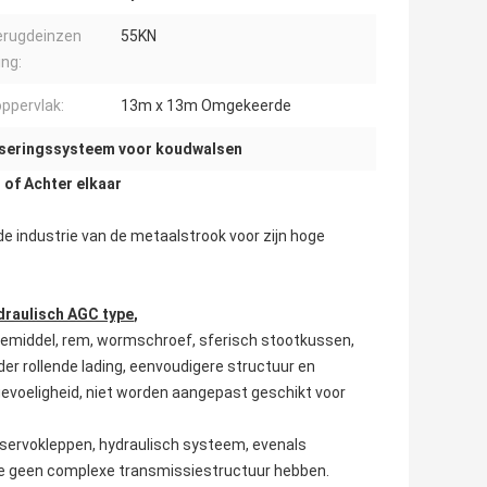
erugdeinzen
55KN
ng:
ppervlak:
13m x 13m Omgekeerde
seringssysteem voor koudwalsen
of Achter elkaar
de industrie van de metaalstrook voor zijn hoge
draulisch AGC type
,
iemiddel, rem, wormschroef, sferisch stootkussen,
er rollende lading, eenvoudigere structuur en
evoeligheid, niet worden aangepast geschikt voor
 servokleppen, hydraulisch systeem, evenals
e geen complexe transmissiestructuur hebben.