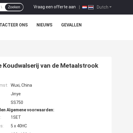
Vraag een offerte aan
|
Dutch
Zoeken
TACTEER ONS
NIEUWS
GEVALLEN
 Koudwalserij van de Metaalstrook
mst:
Wuxi, China
Jinye
SS750
den Algemene voorwaarden:
:
1SET
s:
5 x 40HC