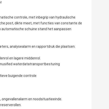
er
ische controle, met inbegrip van hydraulische
he post, dikte meet, met functies van constante de
 en automatische schuine stand het aanpassen
ters, analysealarm en rapportdruk die plaatsen.
denrol en lagere middenrol.
, emusified waterdatatransportbesturing
tieve buigende controle
 ongevallenalarm en noodsituatieeinde.
reserverollen.