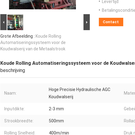
Levertijd:
Betalingsconditi
Contact
Grote Afbeelding :
Koude Rolling
Automatiseringssysteem voor de
Koudwalserij van de Metaalstrook
Koude Rolling Automatiseringssysteem voor de Koudwalser
beschrijving
Hoge Precisie Hydraulische AGC
Naam:
Mater
Koudwalserij
Inputdikte:
2-3 mm
Gebeë
Strookbreedte:
500mm
Rollad
Rolling Snelheid:
400m/min
Druk 