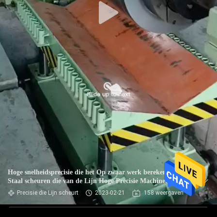
Hoge snelheidsprecisie die het Op zwaar werk berekende
Staal scheuren die van de Lijn Hoge Precisie Machine
scheuren
Precisie die Lijn scheurt
2023-02-21
158 weergaven