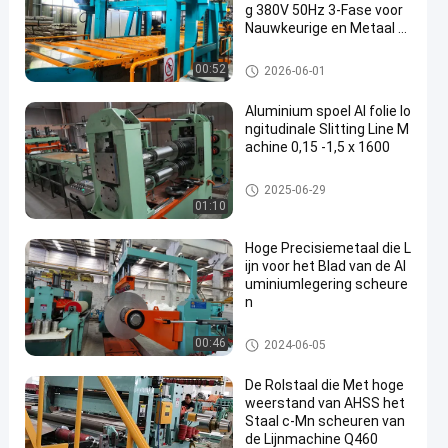
g 380V 50Hz 3-Fase voor
Nauwkeurige en Metaal C
oil Verwerking
Metaal dat Lijn scheurt
00:52
2026-06-01
Aluminium spoel Al folie lo
ngitudinale Slitting Line M
achine 0,15 -1,5 x 1600
Metaal dat Lijn scheurt
2025-06-29
01:10
Hoge Precisiemetaal die L
ijn voor het Blad van de Al
uminiumlegering scheure
n
Metaal dat Lijn scheurt
00:46
2024-06-05
De Rolstaal die Met hoge
weerstand van AHSS het
Staal c-Mn scheuren van
de Lijnmachine Q460