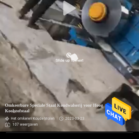
Omkeerbare Speciale Staal Koudwalserij voor Hoog
Koolstofstaal
Het omkeren Koude Molen
2023-03-23
107 weergaven